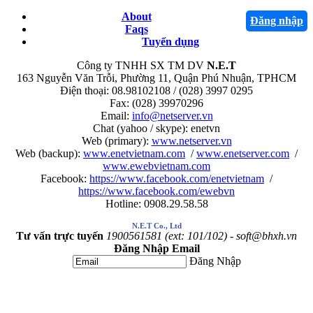
About
Đăng nhập
Faqs
Tuyển dụng
Công ty TNHH SX TM DV
N.E.T
163 Nguyễn Văn Trỗi, Phường 11, Quận Phú Nhuận, TPHCM
Điện thoại: 08.98102108 / (028) 3997 0295
Fax: (028) 39970296
Email:
info@netserver.vn
Chat (yahoo / skype): enetvn
Web (primary):
www.netserver.vn
Web (backup):
www.enetvietnam.com
/
www.enetserver.com
/
www.ewebvietnam.com
Facebook:
https://www.facebook.com/enetvietnam
/
https://www.facebook.com/ewebvn
Hotline: 0908.29.58.58
N.E.T Co., Ltd
Tư vấn trực tuyến
1900561581 (ext: 101/102) - soft@bhxh.vn
Đăng Nhập Email
Đăng Nhập