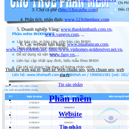
3. Chợ cà phê (
http://chocaphe.com
)
4. Phân tích, nhận định:
www.123chienluoc.com
5. Doanh nghiệp Vàng:
www.thaokimthanh.com.vn
,
www.vangvn.com
, ...
6. Các website bán hàng:
www.muabancan.com
,
www.chevroletoto.net
,
http://www.vinhomes-goldenriver.net.vn
,
www.fany.vn
,...
Thiết kế web giá rẻ
,
thiết kế Web chuẩn seo
,
web chuan seo
,
web
gia re
Tin sản phẩm
Phần mềm
Website
Tin nhắn