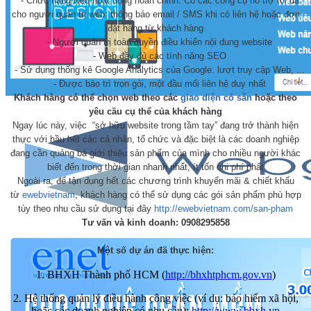
- Chức năng web hoạt động hoàn chỉnh. Có các công cụ hỗ trợ tối đa
cho người quản trị web: thông báo email / SMS khi có liên hệ hoặc đơn
đặt hàng từ khách hàng
- Người quản trị toàn quyền điều khiển nội dung website
- Web đầy đủ các tính năng SEO
- Sử dụng thống kê Google Analytics của Google: lượt truy cập Web, ...
- Được bảo trì trọn gói, một đầu mối liên hệ duy nhất
Khách hàng có thể chọn web theo các
giao diện có sẵn
hoặc theo
yêu cầu cụ thể của khách hàng
Ngay lúc này, việc “sở hữu website trong tầm tay” đang trở thành hiện
thực với hầu hết các cá nhân, tổ chức và đặc biệt là các doanh nghiệp
đang cần quảng bá giới thiệu sản phẩm của mình cho nhiều người khác
biết đến trong thời gian nhanh nhất, ít tốn chi phí nhất
Ngoài ra, để tận dụng hết các chương trình khuyến mãi & chiết khấu
từ
ewebvietnam
, khách hàng có thể sử dụng các gói sản phẩm phù hợp
tùy theo nhu cầu sử dụng tại đây
http://ewebvietnam.com/san-pham
Tư vấn và kinh doanh: 0908295858
Một số dự án đã thực hiện:
1. BHXH Thành phố HCM (
http://bhxhtphcm.gov.vn
)
2. Hệ thống quản lý điều hành công việc (ví dụ: bảo hiểm xã hội,
hoặc các doanh nghiệp có nhu cầu):
http://www.bhxh.vn