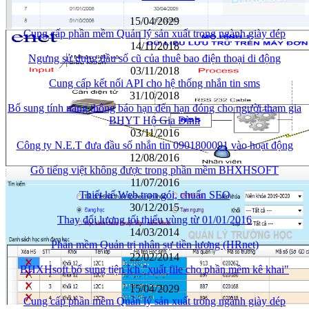
15/04/2029
Cung cấp phần mềm Quản lý sản xuất trong ngành giày dép
14/11/2018
Ngưng sử dụng đầu số cũ của thuê bao điện thoại di động
03/11/2018
Cung cấp kết nối API cho hệ thống nhắn tin sms
31/10/2018
Bổ sung tính năng thông báo hạn đến hạn đóng cho người tham gia
BHYT Hộ Gia Đình
03/11/2016
Công ty N.E.T đưa đầu số nhắn tin 0901800091 vào hoạt động
12/08/2016
Gõ tiếng việt không được trong phần mềm BHXHSOFT
11/07/2016
Thiết kế Web trọn gói, chuẩn SEO
30/12/2015
Thay đổi lương tối thiểu vùng từ 01/01/2016
14/03/2014
Phần mềm Quản trị nhân sự tiền lương (HRnet)
22/02/2014
BHXHsoft bổ sung tiện ích "xuất file cho phần mềm kê khai"
15/04/2029
Cung cấp phần mềm Quản lý sản xuất trong ngành giày dép