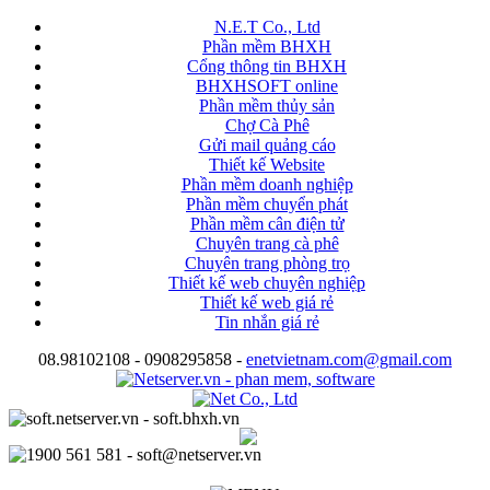
N.E.T Co., Ltd
Phần mềm BHXH
Cổng thông tin BHXH
BHXHSOFT online
Phần mềm thủy sản
Chợ Cà Phê
Gửi mail quảng cáo
Thiết kế Website
Phần mềm doanh nghiệp
Phần mềm chuyển phát
Phần mềm cân điện tử
Chuyên trang cà phê
Chuyên trang phòng trọ
Thiết kế web chuyên nghiệp
Thiết kế web giá rẻ
Tin nhắn giá rẻ
08.98102108 - 0908295858 -
enetvietnam.com@gmail.com