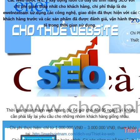
Các Web được N.E.T xây dựng luôn có đầy đủ tính năng SEO với
chi phí giảm thấp nhất cho khách hàng, chi phí thấp là do
ewebvietnam sử dụng các công nghệ, giao diện đã thực hiện với các
khách hàng trước và các sản phẩm đã được đánh giá, vận hành thực
tế trong thời gian sử dụng.
Thời gian hoàn thành web nhanh (từ 04 giờ cho đến 05 ngày): vì không
cần phải lấy lại yêu cầu cho những nhóm khách hàng giống nhau.
- Chi phí thực hiện: chỉ từ 1.000.000 VNĐ – 3.000.000 VNĐ, tham khảo
tại:
http://ewebvietnam.com/dich-vu/Thiet-ke-web