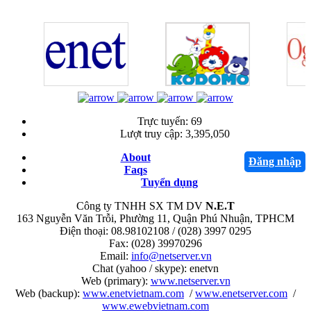
Trực tuyến:
69
Lượt truy cập:
3,395,050
About
Đăng nhập
Faqs
Tuyển dụng
Công ty TNHH SX TM DV
N.E.T
163 Nguyễn Văn Trỗi, Phường 11, Quận Phú Nhuận, TPHCM
Điện thoại: 08.98102108 / (028) 3997 0295
Fax: (028) 39970296
Email:
info@netserver.vn
Chat (yahoo / skype): enetvn
Web (primary):
www.netserver.vn
Web (backup):
www.enetvietnam.com
/
www.enetserver.com
/
www.ewebvietnam.com