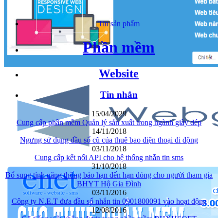
Tin sản phẩm
Phần mềm
Website
Tin nhắn
15/04/2029
Cung cấp phần mềm Quản lý sản xuất trong ngành giày dép
14/11/2018
Ngưng sử dụng đầu số cũ của thuê bao điện thoại di động
03/11/2018
Cung cấp kết nối API cho hệ thống nhắn tin sms
31/10/2018
Bổ sung tính năng thông báo hạn đến hạn đóng cho người tham gia
BHYT Hộ Gia Đình
03/11/2016
Công ty N.E.T đưa đầu số nhắn tin 0901800091 vào hoạt động
12/08/2016