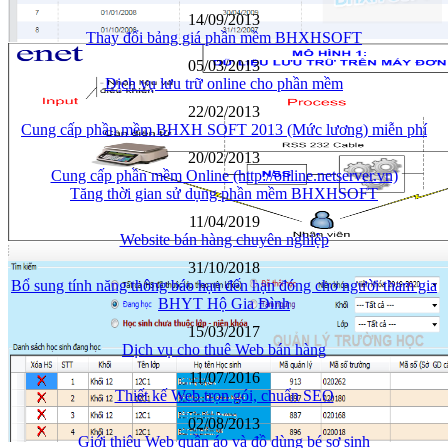
14/09/2013
Thay đổi bảng giá phần mềm BHXHSOFT
05/03/2013
Dịch vụ lưu trữ online cho phần mềm
22/02/2013
Cung cấp phần mềm BHXH SOFT 2013 (Mức lương) miễn phí
20/02/2013
Cung cấp phần mềm Online (http://online.netserver.vn)
Tăng thời gian sử dụng phần mềm BHXHSOFT
11/04/2019
Website bán hàng chuyên nghiệp
31/10/2018
Bổ sung tính năng thông báo hạn đến hạn đóng cho người tham gia
BHYT Hộ Gia Đình
15/03/2017
Dịch vụ cho thuê Web bán hàng
11/07/2016
Thiết kế Web trọn gói, chuẩn SEO
02/08/2013
Giới thiệu Web quần áo và đồ dùng bé sơ sinh