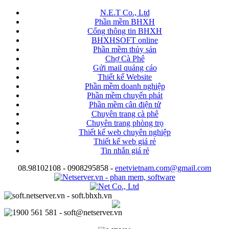
N.E.T Co., Ltd
Phần mềm BHXH
Cổng thông tin BHXH
BHXHSOFT online
Phần mềm thủy sản
Chợ Cà Phê
Gửi mail quảng cáo
Thiết kế Website
Phần mềm doanh nghiệp
Phần mềm chuyển phát
Phần mềm cân điện tử
Chuyên trang cà phê
Chuyên trang phòng trọ
Thiết kế web chuyên nghiệp
Thiết kế web giá rẻ
Tin nhắn giá rẻ
08.98102108 - 0908295858 -
enetvietnam.com@gmail.com