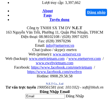
Lượt truy cập:
3,397,662
About
Đăng nhập
Faqs
Tuyển dụng
Công ty TNHH SX TM DV
N.E.T
163 Nguyễn Văn Trỗi, Phường 11, Quận Phú Nhuận, TPHCM
Điện thoại: 08.98102108 / (028) 3997 0295
Fax: (028) 39970296
Email:
info@netserver.vn
Chat (yahoo / skype): enetvn
Web (primary):
www.netserver.vn
Web (backup):
www.enetvietnam.com
/
www.enetserver.com
/
www.ewebvietnam.com
Facebook:
https://www.facebook.com/enetvietnam
/
https://www.facebook.com/ewebvn
Hotline: 0908.29.58.58
N.E.T Co., Ltd
Tư vấn trực tuyến
1900561581 (ext: 101/102) - soft@bhxh.vn
Đăng Nhập Email
Đăng Nhập