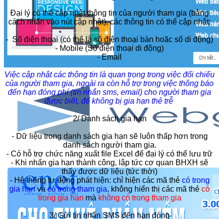
Đại lý có thể cập nhật thông tin của người tham gia (bằng
cách nhấn vào nút cập nhật), các thông tin có thể cập nhật:
- Số điện thoại (có thể là số điện thoại bàn hoặc số di động)
- Mobile (Số điện thoại di động)
- Email
Việc cập nhật các thông tin là quan trọng trong việc đối chiếu
của người tham gia, ngoài ra còn hỗ trợ trong việc thông báo
đến hạn đóng phí (tin nhắn sms, email) cho người tham gia
được biết, để không bị gia hạn thẻ trễ
2/ Danh sách gia hạn
- Dữ liệu trong danh sách gia hạn sẽ luôn thấp hơn trong
danh sách người tham gia.
- Có hỗ trợ chức năng xuất file Excel để đại lý có thể lưu trữ
- Khi nhấn gia hạn thành công, lập tức cơ quan BHXH sẽ
thấy được dữ liệu (tức thời)
- Hệ thống tự động phát hiện: chỉ hiện các mã thẻ
có trong
gia hạn
và
có trong tham gia
, không hiển thị các mã thẻ
có
trong gia hạn
mà
không có trong tham gia
3/ Gửi tin nhắn SMS đến hạn đóng