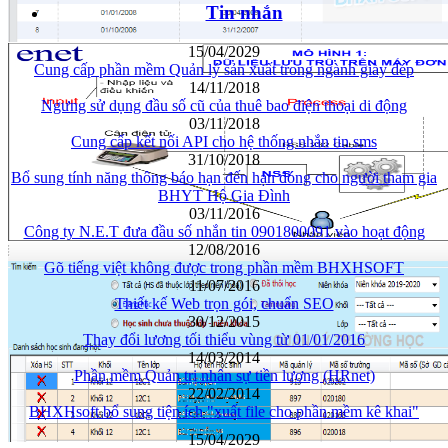
Tin nhắn
15/04/2029
Cung cấp phần mềm Quản lý sản xuất trong ngành giày dép
14/11/2018
Ngưng sử dụng đầu số cũ của thuê bao điện thoại di động
03/11/2018
Cung cấp kết nối API cho hệ thống nhắn tin sms
31/10/2018
Bổ sung tính năng thông báo hạn đến hạn đóng cho người tham gia
BHYT Hộ Gia Đình
03/11/2016
Công ty N.E.T đưa đầu số nhắn tin 0901800091 vào hoạt động
12/08/2016
Gõ tiếng việt không được trong phần mềm BHXHSOFT
11/07/2016
Thiết kế Web trọn gói, chuẩn SEO
30/12/2015
Thay đổi lương tối thiểu vùng từ 01/01/2016
14/03/2014
Phần mềm Quản trị nhân sự tiền lương (HRnet)
22/02/2014
BHXHsoft bổ sung tiện ích "xuất file cho phần mềm kê khai"
15/04/2029