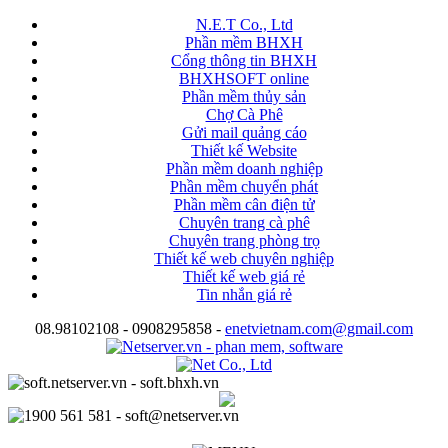
N.E.T Co., Ltd
Phần mềm BHXH
Cổng thông tin BHXH
BHXHSOFT online
Phần mềm thủy sản
Chợ Cà Phê
Gửi mail quảng cáo
Thiết kế Website
Phần mềm doanh nghiệp
Phần mềm chuyển phát
Phần mềm cân điện tử
Chuyên trang cà phê
Chuyên trang phòng trọ
Thiết kế web chuyên nghiệp
Thiết kế web giá rẻ
Tin nhắn giá rẻ
08.98102108 - 0908295858 -
enetvietnam.com@gmail.com