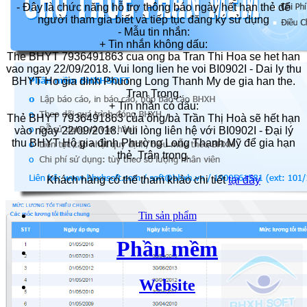
- Đây là chức năng hỗ trợ thông báo ngày hết hạn thẻ để
người tham gia biết và tiếp tục đăng ký sử dụng
- Mẫu tin nhắn:
+ Tin nhắn không dấu:
The BHYT 7936491863 cua ong ba Tran Thi Hoa se het han
vao ngay 22/09/2018. Vui long lien he voi BI0902I - Dai ly thu
BHYT Ho gia dinh Phuong Long Thanh My de gia han the.
Tran Trong.
+ Tin nhắn có dấu:
Thẻ BHYT 7936491863 của ông/bà Trần Thị Hoà sẽ hết hạn
vào ngày 22/09/2018. Vui lòng liên hệ với BI0902I - Đại lý
thu BHYT Hộ gia đình Phường Long Thạnh Mỹ để gia hạn
thẻ. Trân trọng.
Khách hàng có thể tham khảo chi tiết
tại đây
Tin sản phẩm
Phần mềm
Website