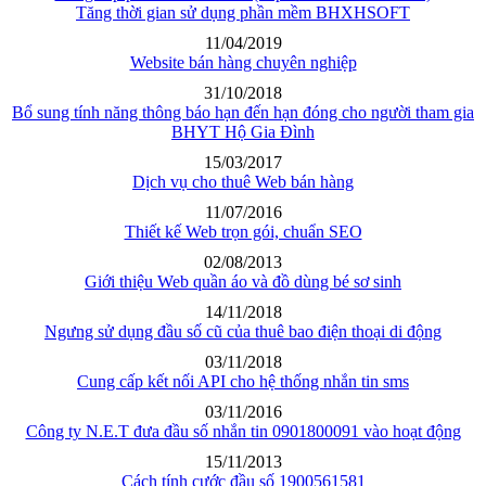
Tăng thời gian sử dụng phần mềm BHXHSOFT
11/04/2019
Website bán hàng chuyên nghiệp
31/10/2018
Bổ sung tính năng thông báo hạn đến hạn đóng cho người tham gia
BHYT Hộ Gia Đình
15/03/2017
Dịch vụ cho thuê Web bán hàng
11/07/2016
Thiết kế Web trọn gói, chuẩn SEO
02/08/2013
Giới thiệu Web quần áo và đồ dùng bé sơ sinh
14/11/2018
Ngưng sử dụng đầu số cũ của thuê bao điện thoại di động
03/11/2018
Cung cấp kết nối API cho hệ thống nhắn tin sms
03/11/2016
Công ty N.E.T đưa đầu số nhắn tin 0901800091 vào hoạt động
15/11/2013
Cách tính cước đầu số 1900561581