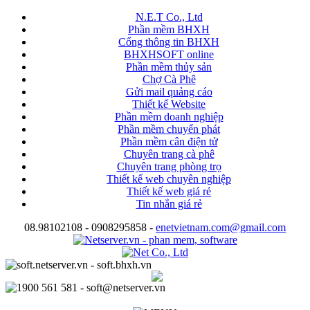
N.E.T Co., Ltd
Phần mềm BHXH
Cổng thông tin BHXH
BHXHSOFT online
Phần mềm thủy sản
Chợ Cà Phê
Gửi mail quảng cáo
Thiết kế Website
Phần mềm doanh nghiệp
Phần mềm chuyển phát
Phần mềm cân điện tử
Chuyên trang cà phê
Chuyên trang phòng trọ
Thiết kế web chuyên nghiệp
Thiết kế web giá rẻ
Tin nhắn giá rẻ
08.98102108 - 0908295858 -
enetvietnam.com@gmail.com