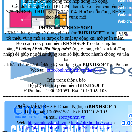
thuê mướn lao động theo hợp đồng lao động
- Các doanh nghiệp tại TPHCM: tham khảo thêm văn bản số
3780/BHXH –THU ngày 28/11/2014: Hướng dẫn đóng BHXH
theo MLTT vùng mới
PHẦN MỀM BHXHSOFT
- Khách hàng đang sử dụng phần mềm
BHXHSOFT
, mức lương
tối thiểu vùng mới sẽ được cập nhật tự động khi mở phần mềm.
- Bên cạnh đó, phần mềm
BHXHSOFT
có bổ sung tính
năng
“Thống kê số liệu tổng hợp”
(ngay trang chủ sau khi đăng
nhập) để giúp người sử dụng xem số liệu được nhanh chóng và tiện
lợi
- Khách hàng có thể đăng ký sử dụng thử
BHXHSOFT
phiên bản
Web tại:
http://online.bhxh.vn/dang-ky
Trân trọng thông báo
Bộ phận hỗ trợ phần mềm
BHXHSOFT
Điện thoại: 1900561581. Ext: 101/ 102/ 103
--------------------------------------------------------------------------------------
----------------------
PHẦN MỀM BHXH Doanh Nghiệp (
BHXHSOFT
)
Điện thoại: 1900561581. Ext: 101/ 102/ 103
Email:
soft@bhxh.vn
Web:
http://online.bhxh.vn
/
http://bhxhonline.com
/
http://phanmembhxh.com
/
http://bhxhsoft.com