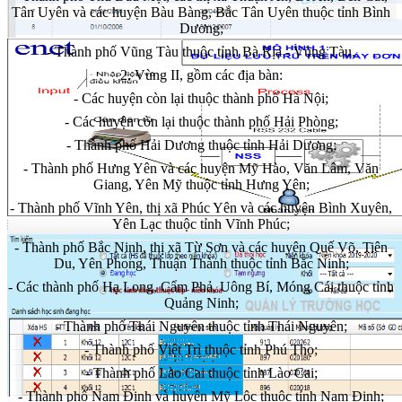
Tân Uyên và các huyện Bàu Bàng, Bắc Tân Uyên thuộc tỉnh Bình
Dương;
- Thành phố Vũng Tàu thuộc t
ỉ
nh Bà Rịa - Vũng Tàu.
2. Vùng II, gồm các địa bàn:
- Các huyện còn lại thuộc thành phố Hà Nội;
- Các huyện còn lại thuộc thành phố Hải Phòng;
- Thành phố Hải Dương thuộc t
ỉ
nh Hải Dương;
- Thành phố Hưng Yên và các huyện Mỹ Hào, Văn Lâm, Văn
Giang, Yên Mỹ thuộc t
ỉ
nh Hưng Yên;
- Thành phố Vĩnh Yên, thị xã Phúc Yên và các huyện Bình Xuyên,
Yên Lạc thuộc tỉnh Vĩnh Phúc;
- Thành phố Bắc Ninh, thị xã Từ Sơn và các huyện Quế Võ, Tiên
Du, Yên Phong, Thuận Thành thuộc tỉnh Bắc Ninh;
- Các thành phố Hạ Long,
C
ẩm Phả,
U
ông Bí, Móng Cái thuộc tỉnh
Quảng Ninh;
- Thành phố Thái Nguyên thuộc tỉnh Thái Nguyên;
- Thành phố Việt Trì thuộc tỉnh Phú Thọ;
- Thành phố Lào Cai thuộc t
ỉ
nh Lào Cai;
- Thành phố Nam Định và huyện Mỹ Lộc thuộc tỉnh Nam Định;