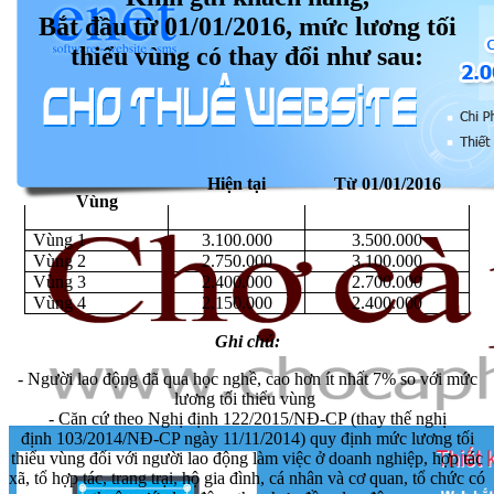
Bắt đầu từ 01/01/2016, mức lương tối
thiểu vùng có thay đổi như sau:
Hiện tại
Từ 01/01/2016
Vùng
Vùng 1
3.100.000
3.500.000
Vùng 2
2.750.000
3.100.000
Vùng 3
2.400.000
2.700.000
Vùng 4
2.150.000
2.400.000
Ghi chú:
- Người lao động đã qua học nghề, cao hơn ít nhất 7% so với mức
lương tối thiểu vùng
- Căn cứ theo Nghị định
122/2015/NĐ-CP (thay thế nghị
định
103/2014/NĐ-CP ngày 11/11/2014) quy định mức lương tối
thiểu vùng đối với người lao động làm việc ở doanh nghiệp, hợp tác
xã, tổ hợp tác, trang trại, hộ gia đình, cá nhân và cơ quan, tổ chức có