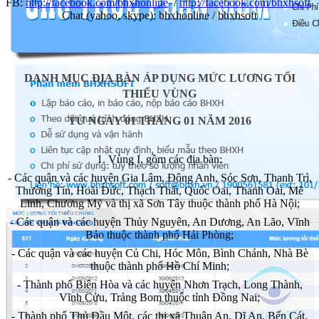
FB:
http://facebook.com/bhxhonline
/
http://facebook.com/bhxhsoft
Chat (yahoo, skype): bhxhonline / bhxhsoft
DANH MỤC ĐỊA BÀN ÁP DỤNG MỨC LƯƠNG TỐI
THIỂU VÙNG
TỪ NGÀY 01 THÁNG
0
1 NĂM 2016
1. Vùng I, gồm các địa bàn:
- Các quận và các huyện Gia Lâm, Đông Anh, Sóc S
ơ
n, Thanh Trì,
Thường Tín, Hoài Đức, Thạch Thất, Quốc Oai, Thanh Oai, Mê
Linh, Chương Mỹ và thị xã Sơn Tây thuộc thành phố Hà Nội;
- Các quận và các huyện Thủy Nguyên, An Dương, An Lão, Vĩnh
Bảo thuộc thành phố Hải Phòng;
- Các quận và các huyện Củ Chi, Hóc Môn, Bình Chánh, Nhà Bè
thuộc thành phố Hồ Chí Minh;
- Thành phố Biên Hòa và các huyện Nhơn Trạch, Long Thành,
Vĩnh Cửu, Trảng Bom thuộc tỉnh Đồng Nai;
- Thành phố Thủ Dầu Một, các thị xã Thuận An, Dĩ An, B
ế
n Cát,