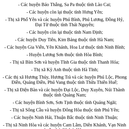
- Các huyện Bảo Thắng, Sa Pa thuộc tỉnh Lào Cai;
- Các huyện còn lại thuộc tỉnh Hưng Yên;
- Thị xã Phổ Yên và các huyện Phú Bình, Phú Lương, Đồng Hỷ,
Đại Từ thuộc t
ỉ
nh Thái Nguyên;
- Các huyện còn lại
thu
ộc tỉnh Nam Định;
- Các huyện Duy Tiên, Kim Bảng thuộc tỉnh Hà Nam;
- Các huyện Gia Viễn, Yên Khánh, Hoa Lư thuộc tỉnh Ninh Bình;
- Huyện Lương Sơn thuộc tỉnh Hòa Bình;
- Thị xã Bỉm S
ơ
n và huyện Tĩnh Gia thuộc tỉnh Thanh Hóa;
- Thị xã Kỳ Anh thuộc tỉnh Hà Tĩnh;
- Các thị xã Hương Thủy, Hương Trà và các huyện Phú Lộc, Phong
Điền, Quảng Điền, Phú Vang thuộc t
ỉ
nh Thừa Thiên Huế;
- Thị xã Điện Bàn và các huyện Đại Lộc, Duy Xuyên, Núi Thành
thuộc tỉnh Quảng Nam;
- Các huyện Bình Sơn, Sơn Tịnh thuộc tỉnh Quảng Ngãi;
- Th
ị
xã Sông
C
ầu và huyện Đông Hòa thuộc tỉnh Phú Yên;
- Các huyện Ninh Hải, Thuận Bắc thuộc tỉnh Ninh Thuận;
- Thị xã Ninh Hòa và các huyện Cam Lâm, Diên Khánh, Vạn Ninh