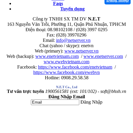
Faqs
Tuyển dụng
Công ty TNHH SX TM DV
N.E.T
163 Nguyễn Văn Trỗi, Phường 11, Quận Phú Nhuận, TPHCM
Điện thoại: 08.98102108 / (028) 3997 0295
Fax: (028) 39970296
Email:
info@netserver.vn
Chat (yahoo / skype): enetvn
Web (primary):
www.netserver.vn
Web (backup):
www.enetvietnam.com
/
www.enetserver.com
/
www.ewebvietnam.com
Facebook:
https://www.facebook.com/enetvietnam
/
https://www.facebook.com/ewebvn
Hotline: 0908.29.58.58
N.E.T Co., Ltd
Tư vấn trực tuyến
1900561581 (ext: 101/102) - soft@bhxh.vn
Đăng Nhập Email
Đăng Nhập