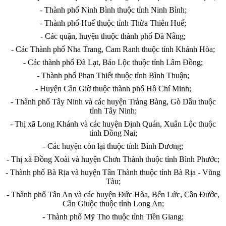
- Thành phố Ninh Bình thuộc tỉnh Ninh Bình;
- Thành phố Huế thuộc t
ỉ
nh Thừa Thiên Huế;
- Các quận, huyện thuộc thành phố Đà N
ẵ
ng;
- Các Thành phố Nha Trang, Cam Ranh thuộc tỉnh Khánh Hòa;
- Các thành phố Đà Lạt, Bảo Lộc thuộc tỉnh Lâm Đồng;
- Thành phố Phan Thiết thuộc t
ỉ
nh Bình Thuận;
- Huyện Cần Giờ thuộc thành phố Hồ Chí Minh;
- Thành phố Tây Ninh và các huyện Trảng
B
àng, Gò Dầu thuộc
tỉnh Tây Ninh;
- Thị xã Long Khánh và các huyện Định Quán, Xuân Lộc thuộc
tỉnh Đồng Nai;
- Các huyện còn lại thuộc tỉnh Bình Dương;
- Thị xã Đồng Xoài và huyện Chơn Thành thuộc tỉnh Bình Phước;
- Thành phố Bà Rịa và huyện Tân Thành thuộc t
ỉ
nh Bà Rịa - Vũng
Tàu;
- Thành phố Tân An và các huyện Đức Hòa, Bến Lức,
C
ần Đước,
Cần Giuộc thuộc t
ỉ
nh Long An;
- Thành phố Mỹ Tho thuộc tỉnh Tiền Giang;