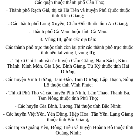
- Các quận thuộc thành phố
C
ần Thơ;
- Thành phố Rạch Giá, thị xã Hà Tiên và huyện Phú Quốc thuộc
tỉnh Kiên Giang;
- Các thành phố Long Xuyên, Châu Đốc thuộc tỉnh An G
i
ang;
- Thành phố Cà Mau thuộc tỉnh Cà Mau.
3. Vùng III, gồm các địa bàn:
- Các thành phố trực thuộc t
ỉ
nh còn lại (trừ các thành phố trực thuộc
t
ỉ
nh nêu tại vùng
I
, vùng II);
- Thị xã Chí Linh và các huyện
C
ẩm Giàng, Nam Sách, Kim
Thành, Kinh Môn, Gia Lộc, Bình Giang, Tứ Kỳ thuộc tỉnh Hải
Dương;
- Các huyện Vĩnh Tường, Tam Đảo, Tam Dương, Lập Thạch, Sông
Lô thuộc tỉnh Vĩnh Phúc;
- Thị xã Phú Thọ và các huyện Phù Ninh, Lâm Thao, Thanh Ba,
Tam Nông thuộc tỉnh Phú Thọ;
- Các huyện Gia Bình, Lương Tài thuộc tỉnh Bắc Ninh;
- Các huyện Việt Yên, Yên Dũng, Hiệp Hòa, Tân Yên, Lạng Giang
thuộc t
ỉ
nh Bắc Giang;
- Các thị xã Quảng Yên, Đông Triều và huyện Hoành Bồ thuộc tỉnh
Quảng Ninh;