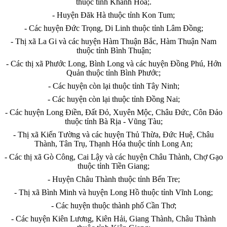
thuộc tỉnh Khánh Hòa;.
- Huyện Đăk Hà thuộc tỉnh Kon Tum;
- Các huyện Đức Trọng, Di Linh thuộc tỉnh Lâm Đồng;
- Thị xã La Gi và các huyện Hàm Thuận Bắc, Hàm Thuận Nam
thuộc tỉnh Bình Thuận;
- Các thị xã Phước Long, Bình Long và các huyện Đồng Phú, Hớn
Quản thuộc tỉnh Bình Phước;
- Các huyện còn lại thuộc tỉnh Tây Ninh;
- Các huyện còn lại thuộc tỉnh Đồng Nai;
- Các huyện Long Điền, Đất Đ
ỏ
, Xuyên Mộc, Châu Đức, Côn Đảo
thuộc t
ỉ
nh Bà Rịa - Vũng Tàu;
- Thị xã Kiến Tường và các huyện Thủ Thừa, Đức Huệ, Châu
Thành, Tân Trụ, Thạnh Hóa thuộc tỉnh Long An;
- Các thị xã Gò Công, Cai Lậy và các huyện Châu Thành, Chợ Gạo
thuộc t
ỉ
nh Tiền Giang;
- Huyện Châu Thành thuộc t
ỉ
nh Bến Tre;
- Thị xã Bình Minh và huyện Long Hồ thuộc t
ỉ
nh Vĩnh Long;
- Các huyện thuộc thành phố
C
ần Thơ;
- Các huyện Kiên Lương, Kiên Hải, Giang Thành, Châu Thành